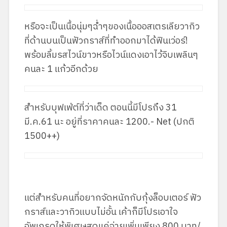
หรือจะเป็นเนื้อนุ่มๆฉ่ำๆของเนื้อออสเตรเลียวากิว
ที่ด้านบนเป็นฟัวกราส์ที่ทำออกมาได้ฟินเว่อร์!
พร้อมลิ้มรสไวน์ขาวหรือไวน์แดงเอาไว้จิบเพลินๆ
คนละ 1 แก้วอีกด้วย
สำหรับบุฟเฟ่ต์ที่ว่าเด็ด ตอนนี้มีโปรถึง 31
มี.ค.61 นะ อยู่ที่ราคาคนละ 1200.- Net (ปกติ
1500++)
แต่สำหรับคนที่อยากจัดหนักกับกุ้งล็อบเตอร์ ฟัว
กราส์และวากิวแบบไม่อั้น เค้าก็มีโปรเอาใจ
อัพเกรดให้พิเศษสุดแค่จ่ายเพิ่มเพียง 800 บาท/