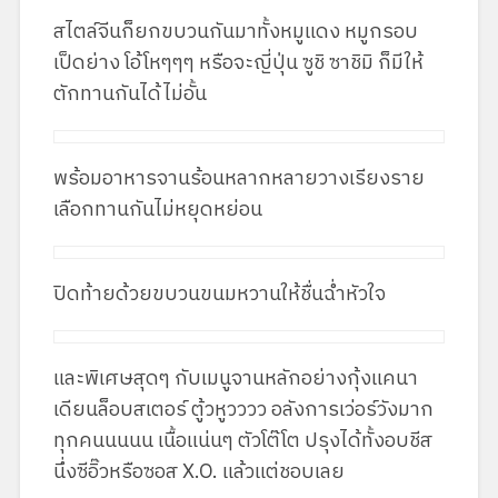
สไตล์จีนก็ยกขบวนกันมาทั้งหมูแดง หมูกรอบ
เป็ดย่าง โอ้โหๆๆๆ หรือจะญี่ปุ่น ซูชิ ซาชิมิ ก็มีให้
ตักทานกันได้ไม่อั้น
พร้อมอาหารจานร้อนหลากหลายวางเรียงราย
เลือกทานกันไม่หยุดหย่อน
ปิดท้ายด้วยขบวนขนมหวานให้ชื่นฉ่ำหัวใจ
และพิเศษสุดๆ กับเมนูจานหลักอย่างกุ้งแคนา
เดียนล็อบสเตอร์ ตู้วหูวววว อลังการเว่อร์วังมาก
ทุกคนนนนน เนื้อแน่นๆ ตัวโต๊โต ปรุงได้ทั้งอบชีส
นึ่งซีอิ๊วหรือซอส X.O. แล้วแต่ชอบเลย