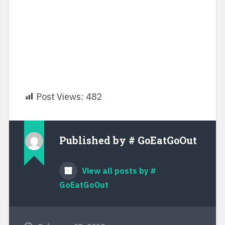
View all posts by #
GoEatGoOut
February 25, 2018
Eating
beach
,
hotel
,
kitch
,
mytt
,
pattaya
,
thailand
,
the kitch
,
travel
,
พัทยา
,
ห้องอาหาร
Post
ทะเลบัวแดง แดนอุดรธานี ปี 2561
navigation
Review วิธีการเดินทางไป “พระธาตุอินทร์แขวน”
ประเทศพม่า (Update เมษายน 2018)