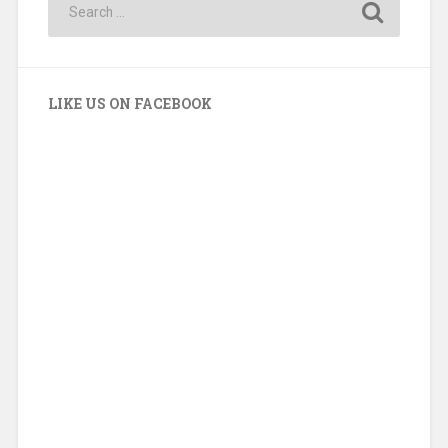
RECENT POSTS
พักผ่อนริมแม่น้ำแคว กับ Dheva Mantra Resort
รีสอร์ทสไตล์โคโลเนียลบนพื้นที่สีเขียวติดริมแม่น้ำ
แคว
ออนเซ็น แอท ม่อนแจ่ม (Onsen at Moncham) พัก